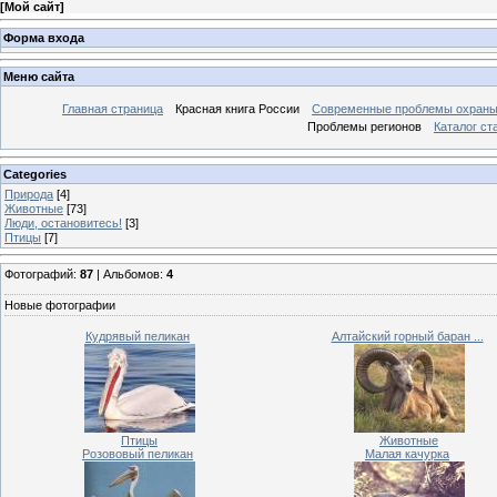
[
Мой сайт
]
Форма входа
Меню сайта
Главная страница
Красная книга России
Современные проблемы охраны
Проблемы регионов
Каталог ст
Categories
Природа
[4]
Животные
[73]
Люди, остановитесь!
[3]
Птицы
[7]
Фотографий:
87
| Альбомов:
4
Новые фотографии
Кудрявый пеликан
Алтайский горный баран ...
Птицы
Животные
Розововый пеликан
Малая качурка