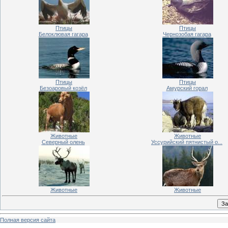
Птицы
Птицы
Белоклювая гагара
Чернозобая гагара
Птицы
Птицы
Безоаровый козёл
Амурский горал
Животные
Животные
Северный олень
Уссурийский пятнистый о...
Животные
Животные
Полная версия сайта